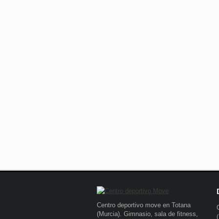
Centro deportivo move en Totana
(Murcia). Gimnasio, sala de fitness,