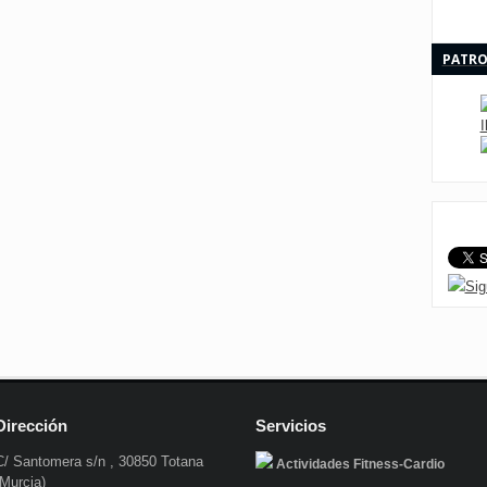
PATRO
Sig
Dirección
Servicios
C/ Santomera s/n , 30850 Totana
Actividades Fitness-Cardio
(Murcia)