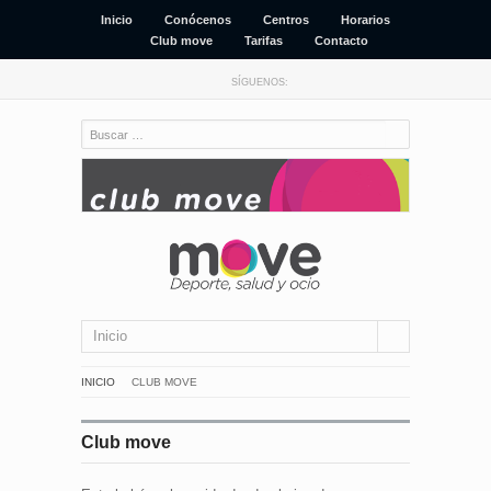
Inicio
Conócenos
Centros
Horarios
Club move
Tarifas
Contacto
SÍGUENOS:
Inicio
INICIO
CLUB MOVE
Club move