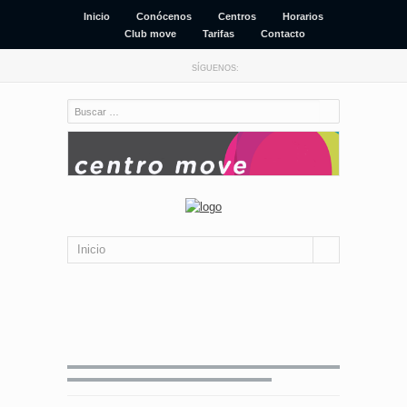
Inicio
Conócenos
Centros
Horarios
Club move
Tarifas
Contacto
SÍGUENOS:
Inicio